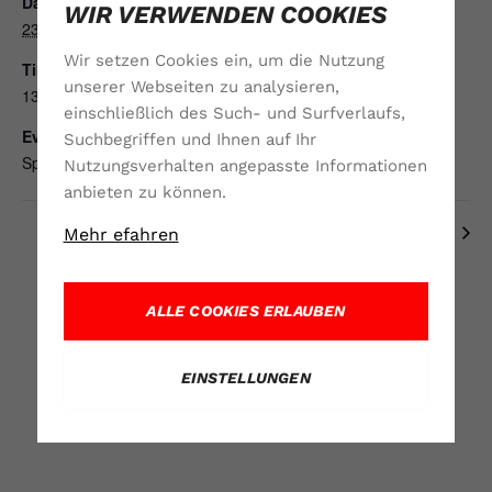
Date:
WIR VERWENDEN COOKIES
23. Januar 2022
Wir setzen Cookies ein, um die Nutzung
Time:
unserer Webseiten zu analysieren,
13:50 - 15:50
einschließlich des Such- und Surfverlaufs,
Event Category:
Suchbegriffen und Ihnen auf Ihr
Spieltag
Nutzungsverhalten angepasste Informationen
anbieten zu können.
HCK VS HV Schwenningen
HC Lahr VS HCK
Mehr efahren
ALLE COOKIES ERLAUBEN
EINSTELLUNGEN