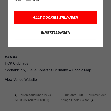
Mehr efahren
ALLE COOKIES ERLAUBEN
EINSTELLUNGEN
VENUE
HCK Clubhaus
Seehalde 15, 78464 Konstanz
Germany
+ Google Map
View Venue Website
Frühjahrs-Putz – Herrichten der
Herren Karlsruher TV vs. HC
Konstanz (Auswärtsspiel)
Anlage für die Saison